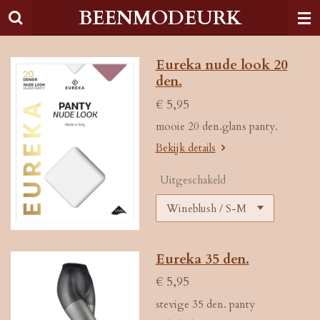
BEENMODEURK
Ga
direct
naar
de
Eureka nude look 20
hoofdinhoud
den.
€ 5,95
mooie 20 den.glans panty.
Bekijk details
Uitgeschakeld
Eureka 35 den.
€ 5,95
stevige 35 den. panty