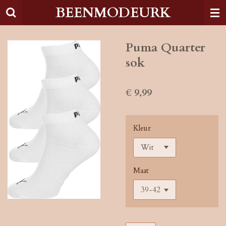
BEENMODEURK
Ga
direct
naar
de
Puma Quarter
hoofdinhoud
sok
€ 9,99
Kleur
Maat