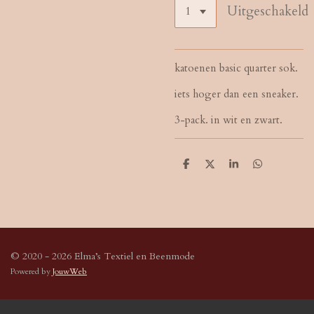
Uitgeschakeld
katoenen basic quarter sok.
iets hoger dan een sneaker.
3-pack. in wit en zwart.
D
D
S
D
e
e
h
e
l
e
a
l
e
l
r
e
n
e
n
© 2020 - 2026 Elma’s Textiel en Beenmode
Powered by
JouwWeb